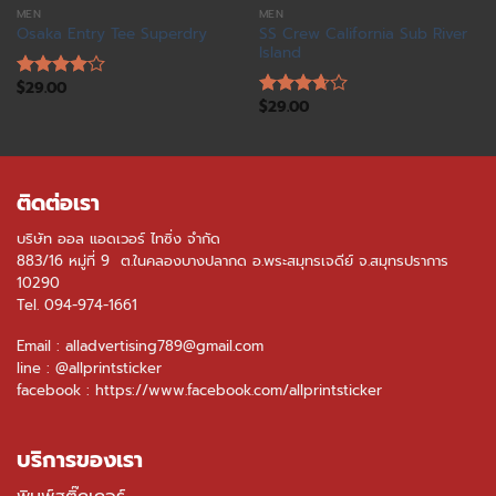
MEN
MEN
SS Crew California Sub River
Osaka Entry Tee Superdry
Island
$
29.00
Rated
$
29.00
4.00
out
Rated
of 5
3.67
out
of 5
ติดต่อเรา
บริษัท ออล แอดเวอร์ ไทซิ่ง จำกัด
883/16 หมู่ที่ 9 ต.ในคลองบางปลากด อ.พระสมุทรเจดีย์ จ.สมุทรปราการ
10290
Tel.
094-974-1661
Email : alladvertising789@gmail.com
line :
@allprintsticker
facebook :
https://www.facebook.com/allprintsticker
บริการของเรา