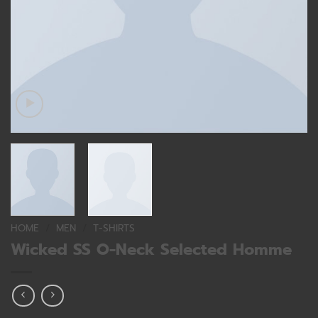
HOME
/
MEN
/
T-SHIRTS
Wicked SS O-Neck Selected Homme