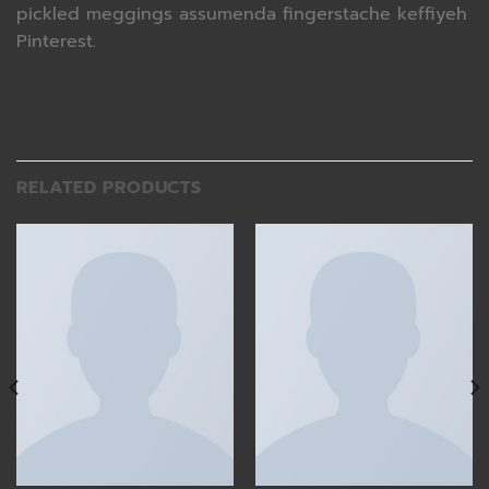
pickled meggings assumenda fingerstache keffiyeh
Pinterest.
RELATED PRODUCTS